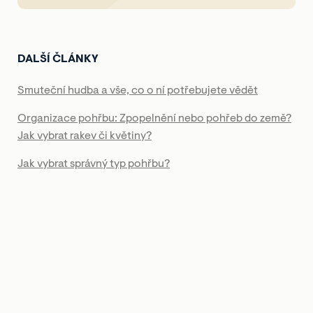
DALŠÍ ČLÁNKY
Smuteční hudba a vše, co o ní potřebujete vědět
Organizace pohřbu: Zpopelnění nebo pohřeb do země?
Jak vybrat rakev či květiny?
Jak vybrat správný typ pohřbu?