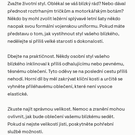
Zvažte životní styl. Oblékal se váš blízký rád? Nebo dával
přednost roztrhaným tričkům a motorkářským botám?
Někdo by mohl zvolit ležérní splývavé letní šaty někdo
naopak svou formální vojenskou uniformu. Pokud máte
představu o tom, jak vystihnout styl vašeho blízkého,
nedělejte si příliš velké starosti s dokonalostí.
Dbejte na praktičnost. Někdy osobní styl vašeho
blízkého inklinoval k příliš odhalujícímu nebo pevnému,
těsnému oblečení. Tyto oděvy se na poslední cestu příliš
nehodí. Horní díl by měl zakrývat klíční kosti a určitě se
vyhněte přiléhavému oblečení, které není vysoce
elastické.
Zkuste najít správnou velikost. Nemoc a zranění mohou
ovlivnit, jak bude oblečení vašemu blízkému sedět.
Pokud si nejste velikostí jisti, poskytněte pohřební
službě možnosti.