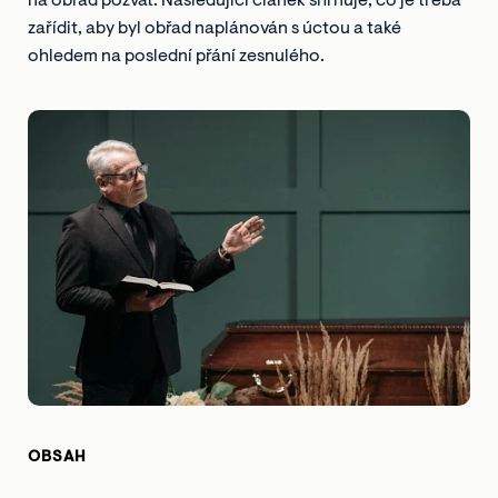
na obřad pozvat. Následující článek shrnuje, co je třeba
zařídit, aby byl obřad naplánován s úctou a také
ohledem na poslední přání zesnulého.
OBSAH