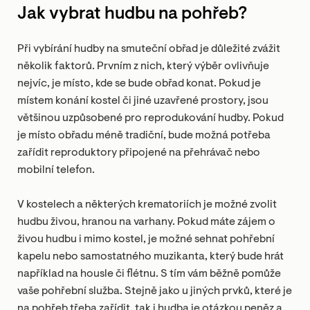
Jak vybrat hudbu na pohřeb?
Při vybírání hudby na smuteční obřad je důležité zvážit
několik faktorů. Prvním z nich, který výběr ovlivňuje
nejvíc, je místo, kde se bude obřad konat. Pokud je
místem konání kostel či jiné uzavřené prostory, jsou
většinou uzpůsobené pro reprodukování hudby. Pokud
je místo obřadu méně tradiční, bude možná potřeba
zařídit reproduktory připojené na přehrávač nebo
mobilní telefon.
V kostelech a některých krematoriích je možné zvolit
hudbu živou, hranou na varhany. Pokud máte zájem o
živou hudbu i mimo kostel, je možné sehnat pohřební
kapelu nebo samostatného muzikanta, který bude hrát
například na housle či flétnu. S tím vám běžně pomůže
vaše pohřební služba. Stejně jako u jiných prvků, které je
na pohřeb třeba zařídit, tak i hudba je otázkou peněz a