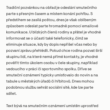
Tradiční pozvánkou na obřad je odeslání smutečního
parte s přesným časem a místem konání pohřbu. S
předstihem se zasílá poštou, dnes je však oblíbeným
způsobem odeslat parte hromadně pomocí emailové
komunikace. U blízkých členů rodiny a přátel je vhodné
informovat se o účasti také telefonicky, čímž se
eliminuje situace, kdy by dopis nepřišel včas nebo by
pozvaní zprávu přehlédli. Pokud chce rodina pozvat širší
skupinu lidí, na které nemá přímé kontakty, je vhodné
pověřit tímto úkolem osobu v čele skupiny, například
vedoucího v práci či sportovního spolku. Dříve se
smuteční oznámení typicky umisťovalo do novin a na
tabule u městských úřadů či hřbitovů. Dnes mohou
podobnou službu sehrát sociální sítě, kde lze parte
sdílet.
Text bývá na smutečním oznámení umístěn uprostřed