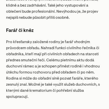
klidně a bez zadrhávání. Také jeho vystupování a
oblečení bude profesionální. Nevýhodou je, že projev
nejspíš nebude působit příliš osobně.
Farář či kněz
Pro křesťansky založené rodiny je farář vhodným
průvodcem obřadu. Nahradí funkci civilního řečníka či
obřadníka, kteří mají při civilních obřadech na starosti
přednes smuteční řeči. Celému pietnímu aktu dodá
duchovní rámec a je schopen přinést rodině i vhodnou
útěchu formou rozhovoru před obřadem či po něm.
Rodina si může do obřadní síně pozvat faráře, kterého
zesnulý znal. Možné je také využít služeb duchovních, s
kterými dané krematorium či pohřební služba
spolupracují.