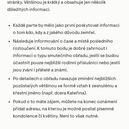
stránky. Většinou je krátký a obsahuje jen několik
důležitých informací.
Každé parte by mělo jako první poskytovat informaci
o tom kdo, kdy a z jakého důvodu zemřel.
Následuje informování o čase a místě posledního
rozloučení. K tomuto bodu je dobré zahrnout i
informaci o typu smutečního obřadu, jestli se budou
účastnit pouze nejbližší rodinní příslušníci nebo jestli
jsou zváni i přátelé a známí.
Po detailech o obřadu navazuje zmínění nejbližších
pozůstalých většinou ve formě vztah k zesnulému a
křestní jméno (např. dcera Kateřina).
Pokud o to máte zájem, můžete na konec oznámení
přidat adresu, na kterou je možné posílat písemné
kondolence či květiny. Není to však nutné.