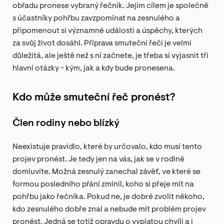
obřadu pronese vybraný řečník. Jejím cílem je společně
s účastníky pohřbu zavzpomínat na zesnulého a
připomenout si významné události a úspěchy, kterých
za svůj život dosáhl. Příprava smuteční řeči je velmi
důležitá, ale ještě než s ní začnete, je třeba si vyjasnit tři
hlavní otázky - kým, jak a kdy bude pronesena.
Kdo může smuteční řeč pronést?
Člen rodiny nebo blízký
Neexistuje pravidlo, které by určovalo, kdo musí tento
projev pronést. Je tedy jen na vás, jak se v rodině
domluvíte. Možná zesnulý zanechal závěť, ve které se
formou posledního přání zmínil, koho si přeje mít na
pohřbu jako řečníka. Pokud ne, je dobré zvolit někoho,
kdo zesnulého dobře znal a nebude mít problém projev
pronést. Jedná se totiž opravdu o vypjatou chvíli a i