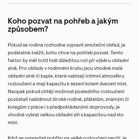
Koho pozvat na pohřeb a jakým
způsobem?
Pokud se rodina rozhodne vypravit smuteční obřad, je
podstatné zvážit, koho chce na pohřeb pozvat. Tento
faktor by měl totiž hrát důležitou roli při výběru obřadní
síně. Pro obřady v rodinném kruhu jsou vhodné malé
obřadní síně či kaple, které nabízejí intimní atmosféru
rozloučení a mají kapacitu k sezení kolem dvaceti míst.
Naopak pokud chtějí možnost posledního rozloučení
pozůstalí nabídnout široké rodině, přátelům, známým či
kolegům z práce i s předpokládanými doprovody, je
vhodné vybrat velkou obřadní síň s kapacitou nad sto
míst.
Když se vypravitel pohřbu na velké rozloučení necítí, je