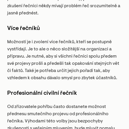
zkušení řečníci někdy mívají problém řeč srozumitelně a
jasně přednést.
Více řečníků
Možností je i zvolení více řečníků, kteří se postupně
vystřídají. Je to ale o něco složitější na organizaci a
přípravu. Je nutné, aby si všichni řečníci spolu předem
své projevy prošli a předešli tak opakování stejných vět
či faktů. Také je potřeba určit jejich pořadí tak, aby
vzhledem k obsahu dávalo smysl pro zbytek účastníků.
Profesionální civilní řečník
Od zřizovatele pohřbu často dostanete možnost
přednesu smutečního projevu od profesionálního
řečníka. Výhodami této volby jsou bezpochyby
zkušenosti s veřejným mluvením, bude mluvit pomalu,