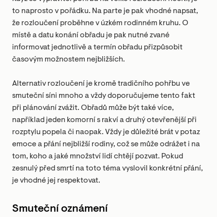
to naprosto v pořádku. Na parte je pak vhodné napsat,
že rozloučení proběhne v úzkém rodinném kruhu. O
místě a datu konání obřadu je pak nutné zvané
informovat jednotlivě a termín obřadu přizpůsobit
časovým možnostem nejbližších.
Alternativ rozloučení je kromě tradičního pohřbu ve
smuteční síni mnoho a vždy doporučujeme tento fakt
při plánování zvážit. Obřadů může být také více,
například jeden komorní s rakví a druhý otevřenější při
rozptylu popela či naopak. Vždy je důležité brát v potaz
emoce a přání nejbližší rodiny, což se může odrážet i na
tom, koho a jaké množství lidí chtějí pozvat. Pokud
zesnulý před smrtí na toto téma vyslovil konkrétní přání,
je vhodné jej respektovat.
Smuteční oznámení