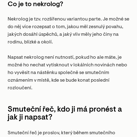
Co je to nekrolog?
Nekrolog je tzv. rozšířenou variantou parte. Je možné se
do něj více rozepsat o tom, jakou měl zesnulý povahu,
jakých dosáhl úspěchů, a jaký vliv měly jeho činy na
rodinu, blízké a okolí.
Napsat nekrolog není nutností, pokud ho ale máte, je
možné ho nechat vytisknout v lokálních novinách nebo
ho vyvěsit na nástěnku společně se smutečním
oznámením v místě, kde se bude konat poslední
rozloučení.
Smuteční řeč, kdo ji má pronést a
jak ji napsat?
Smuteční řeč je proslov, který během smutečního