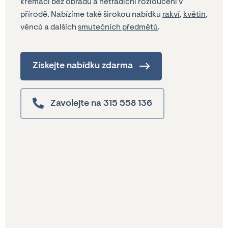
kremaci bez obřadu a netradiční rozloučení v
přírodě. Nabízíme také širokou nabídku
rakví
,
květin
,
věnců a dalších
smutečních předmětů
.
Získejte nabídku zdarma
Zavolejte na 315 558 136