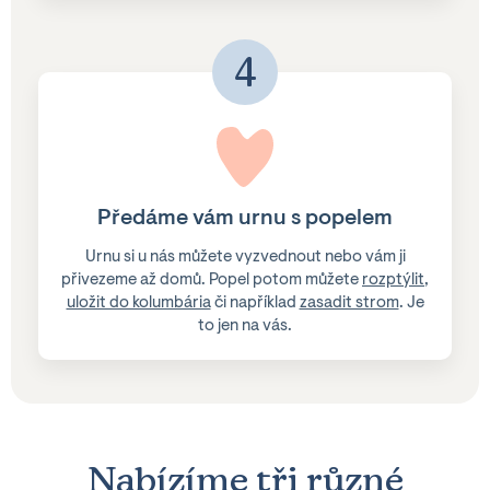
4
Předáme vám urnu s popelem
Urnu si u nás můžete vyzvednout nebo vám ji
přivezeme až domů. Popel potom můžete
rozptýlit
,
uložit do kolumbária
či například
zasadit strom
. Je
to jen na vás.
Nabízíme
tři
různé