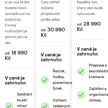
si za cca 14 dní
Celý obřad
Najděte ten,
budete moci
můžete
který vám bude
vyzvednout na
přizpůsobit
vyhovovat.
pobočce.
podle sebe.
28 990
od
Forma
Kč
30 990
od
rozloučení je
Kč
potom jen na
vás.
V ceně je
18 990
od
zahrnuto:
V ceně je
Kč
zahrnuto:
Přeprava a
Řečník,
bezobřadn
hudba,
kremace
V ceně je
zahrnuto:
prezentace
fotek
Zajištění a
Sjednání
organizac
za pár
Vyřízení
obřadu
minut
veškerých