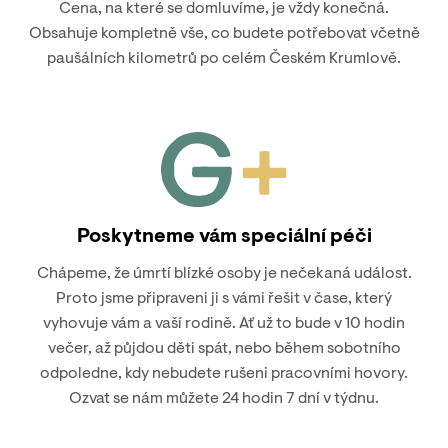
Cena, na které se domluvíme, je vždy konečná.
Obsahuje kompletně vše, co budete potřebovat včetně
paušálních kilometrů po celém Českém Krumlově.
Poskytneme vám speciální péči
Chápeme, že úmrtí blízké osoby je nečekaná událost.
Proto jsme připraveni ji s vámi řešit v čase, který
vyhovuje vám a vaší rodině. Ať už to bude v 10 hodin
večer, až půjdou děti spát, nebo během sobotního
odpoledne, kdy nebudete rušeni pracovními hovory.
Ozvat se nám můžete 24 hodin 7 dní v týdnu.