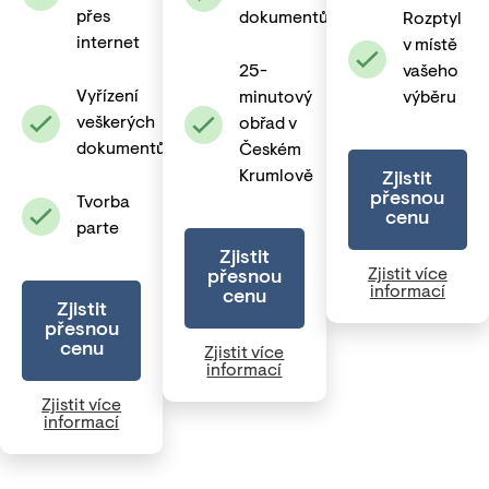
přes
dokumentů
Rozptyl
internet
v místě
25-
vašeho
Vyřízení
minutový
výběru
veškerých
obřad v
dokumentů
Českém
Krumlově
Zjistit
přesnou
Tvorba
cenu
parte
Zjistit
Zjistit více
přesnou
informací
cenu
Zjistit
přesnou
cenu
Zjistit více
informací
Zjistit více
informací