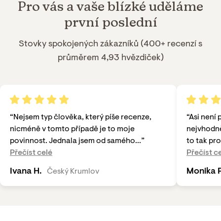
Pro vás a
vaše blízké
uděláme
první poslední
Stovky spokojených
zákazníků (
400+ recenzí
s
průměrem 4,93 hvězdiček)
“
Nejsem typ člověka, který píše recenze,
“
Asi není 
nicméně v tomto případě je to moje
nejvhodně
povinnost. Jednala jsem od samého...
”
to tak pro
Přečíst celé
Přečíst c
Ivana H.
Monika P
Český Krumlov