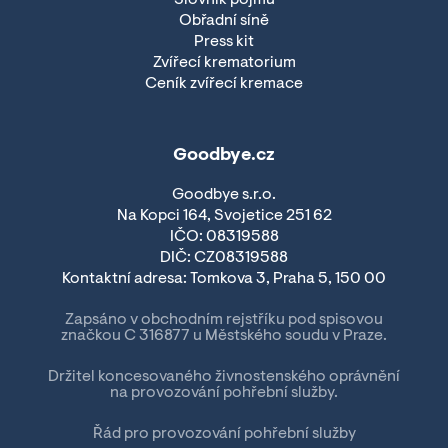
Obřadní síně
Press kit
Zvířecí krematorium
Ceník zvířecí kremace
Goodbye.cz
Goodbye s.r.o.
Na Kopci 164, Svojetice 251 62
IČO: 08319588
DIČ: CZ08319588
Kontaktní adresa: Tomkova 3, Praha 5, 150 00
Zapsáno v obchodním rejstříku pod spisovou
značkou C 316877 u Městského soudu v Praze.
Držitel koncesovaného živnostenského oprávnění
na provozování pohřební služby.
Řád pro provozování pohřební služby