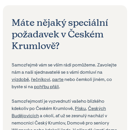
Máte nějaký speciální
požadavek v Českém
Krumlově?
Samozřejmě vám se vším rádi pomůžeme. Zavolejte
nám a naši sjednavatelé se s vámi domluví na
výzdobě
,
řečníkovi
,
parte
nebo čemkoli jiném, co
byste si na
pohřbu přáli
.
Samozřejmostí je vyzvednutí vašeho blízkého
kdekoliv po Českém Krumlově,
Písku
,
Českých
Budějovicích
a okolí, ať už se zesnulý nachází v
nemocnici Český Krumlov, Domově pro seniory