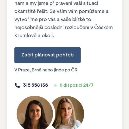
nám a my jsme připraveni vaši situaci
okamžitě řešit. Se vším vám pomůžeme a
vytvoříme pro vás a vaše blízké to
nejosobnější poslední rozloučení v Českém
Krumlově a okolí.
Začít plánovat pohřeb
V
Praze
,
Brně
nebo
jinde po ČR
315 558 136
K dispozici 24/7