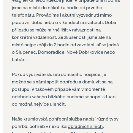
Wágnerka nebo kdekoli jinde. V případě úmrtí doma
jsme na místě do několika hodin od prvního
telefonátu. Provádíme i akutní vyzvednutí mimo
pracovní dobu nebo o víkendech a svátcích. Doba
příjezdu se může mírně lišit v návaznosti na
konkrétní vzdálenost. Ze zkušenosti jsme ale na
místě nejpozději do 2 hodin od zavolání, ať se jedná
o Slupenec, Domoradice, Nové Dobrkovice nebo
Latrán.
Pokud využíváte služeb domácího hospice, je
možné se s námi spojit dopředu a domluvit se na
postupu. V takovém případě vám v momentě
odchodu vašeho blízkého budeme schopni situaci
co možná nejvíce ulehčit.
Naše krumlovská pohřební služba nabízí různé typy
pohřbů: pohřeb v několika
obřadních síních
,