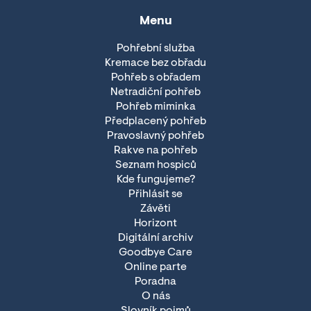
Menu
Pohřební služba
Kremace bez obřadu
Pohřeb s obřadem
Netradiční pohřeb
Pohřeb miminka
Předplacený pohřeb
Pravoslavný pohřeb
Rakve na pohřeb
Seznam hospiců
Kde fungujeme?
Přihlásit se
Závěti
Horizont
Digitální archiv
Goodbye Care
Online parte
Poradna
O nás
Slovník pojmů