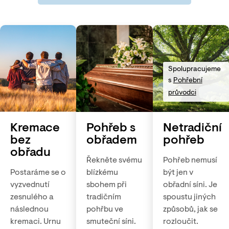
Spolupracujeme
s
Pohřební
průvodci
Kremace
Pohřeb s
Netradiční
bez
obřadem
pohřeb
obřadu
Řekněte svému
Pohřeb nemusí
Postaráme se o
blízkému
být jen v
vyzvednutí
sbohem při
obřadní síni. Je
zesnulého a
tradičním
spoustu jiných
následnou
pohřbu ve
způsobů, jak se
kremaci. Urnu
smuteční síni.
rozloučit.