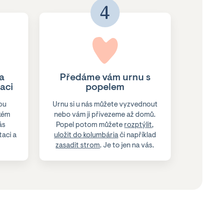
4
a
Předáme vám urnu s
aci
popelem
ou
Urnu si u nás můžete vyzvednout
kém
nebo vám ji přivezeme až domů.
ás
Popel potom můžete
rozptýlit
,
aci a
uložit do kolumbária
či například
zasadit strom
. Je to jen na vás.