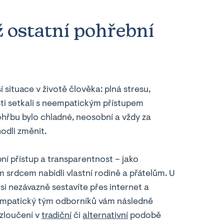
ž ostatní pohřební
í situace v životě člověka: plná stresu,
ti setkali s neempatickým přístupem
ohřbu bylo chladné, neosobní a vždy za
odli změnit.
ní přístup a transparentnost – jako
 srdcem nabídli vlastní rodině a přátelům. U
i nezávazně sestavíte přes internet a
empatický tým odborníků vám následně
zloučení v
tradiční
či
alternativní
podobě