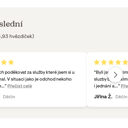
slední
,93 hvězdiček)
h poděkovat za služby které jsem si u
“
Byli jsme maxim
nal. V situaci jako je odchod nekoho
sluzby byl maxim
...
”
Přečíst celé
i jednání a...
”
Pře
.
Jiřina Ž.
Děčín
Děčín