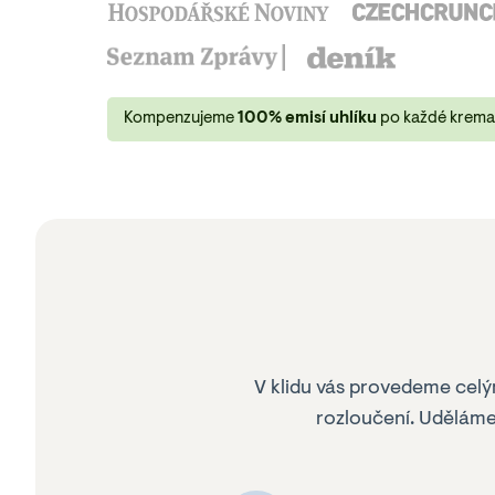
Kompenzujeme
100% emisí uhlíku
po každé krema
V klidu vás provedeme celým
rozloučení. Uděláme