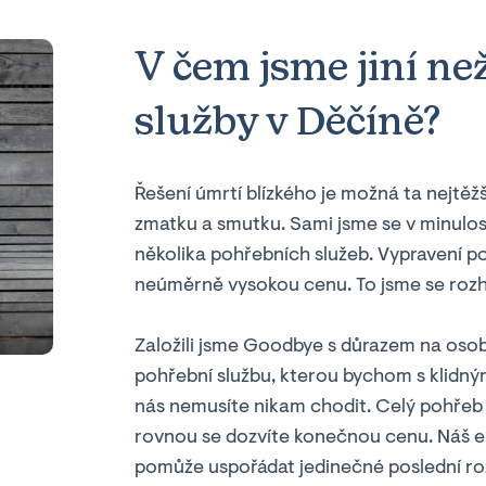
V čem jsme jiní ne
služby v Děčíně?
Řešení úmrtí blízkého je možná ta nejtěžš
zmatku a smutku. Sami jsme se v minulos
několika pohřebních služeb. Vypravení p
neúměrně vysokou cenu. To jsme se rozh
Založili jsme Goodbye s důrazem na osob
pohřební službu, kterou bychom s klidným
nás nemusíte nikam chodit. Celý pohřeb s
rovnou se dozvíte konečnou cenu. Náš 
pomůže uspořádat jedinečné poslední ro