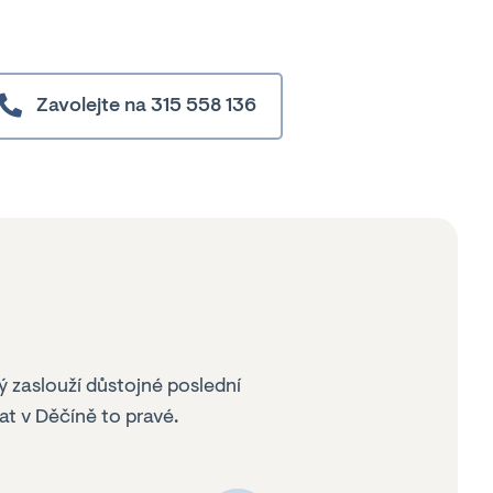
Zavolejte na 315 558 136
ý zaslouží důstojné poslední
t v Děčíně to pravé.