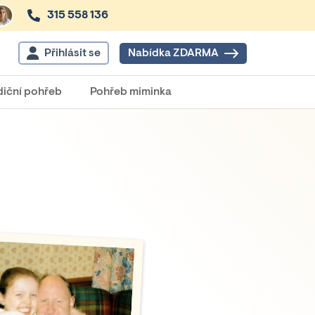
315 558 136
Přihlásit se
Nabídka ZDARMA
diční pohřeb
Pohřeb miminka