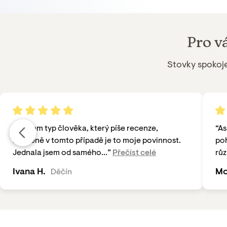
Pro v
Stovky spokoj
“
Nejsem typ člověka, který píše recenze,
“
As
nicméně v tomto případě je to moje povinnost.
poh
Jednala jsem od samého...
”
Přečíst celé
růz
Ivana H.
Mo
Děčín