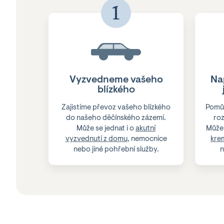
1
Vyzvedneme vašeho
Na
blízkého
Zajistíme převoz vašeho blízkého
Pomů
do našeho děčínského zázemí.
roz
Může se jednat i o
akutní
Může 
vyzvednutí z domu
, nemocnice
kre
nebo jiné pohřební služby.
n