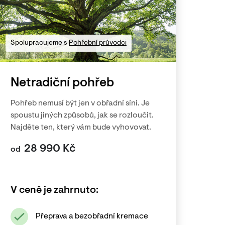
Spolupracujeme s
Pohřební průvodci
Netradiční pohřeb
Pohřeb nemusí být jen v obřadní síni. Je
spoustu jiných způsobů, jak se rozloučit.
Najděte ten, který vám bude vyhovovat.
28 990
Kč
od
V ceně je zahrnuto:
Přeprava a bezobřadní kremace