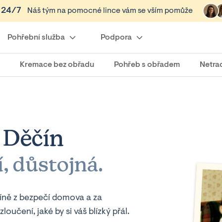
i 24/7
Náš tým na pomocné lince vám se vším pomůže
Pohřební služba
Podpora
Kremace bez obřadu
Pohřeb s obřadem
Netra
 Děčín
, důstojná.
íně z bezpečí domova a za
čení, jaké by si váš blízký přál.