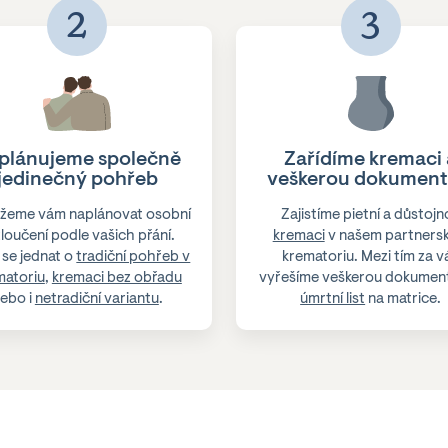
2
3
plánujeme společně
Zařídíme kremaci 
jedinečný pohřeb
veškerou dokument
žeme vám naplánovat osobní
Zajistíme pietní a důstojn
loučení podle vašich přání.
kremaci
v našem partners
se jednat o
tradiční pohřeb v
krematoriu. Mezi tím za v
matoriu
,
kremaci bez obřadu
vyřešíme veškerou dokument
ebo i
netradiční variantu
.
úmrtní list
na matrice.