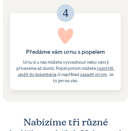
4
Předáme vám urnu s popelem
Urnu si u nás můžete vyzvednout nebo vám ji
přivezeme až domů. Popel potom můžete
rozptýlit
,
uložit do kolumbária
či například
zasadit strom
. Je
to jen na vás.
Nabízíme
tři
různé