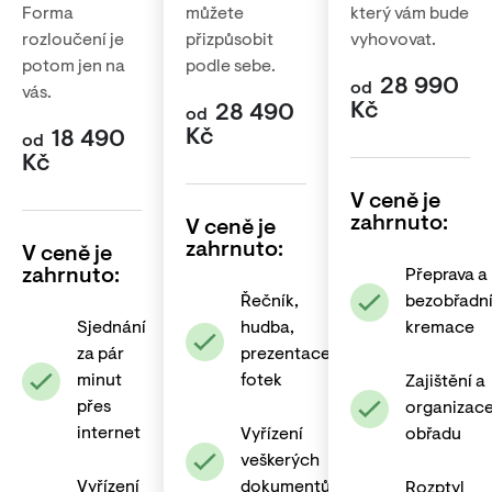
Forma
můžete
který vám bude
rozloučení je
přizpůsobit
vyhovovat.
potom jen na
podle sebe.
28 990
od
vás.
Kč
28 490
od
Kč
18 490
od
Kč
V ceně je
zahrnuto:
V ceně je
zahrnuto:
V ceně je
zahrnuto:
Přeprava a
Řečník,
bezobřadn
Sjednání
hudba,
kremace
za pár
prezentace
minut
fotek
Zajištění a
přes
organizac
internet
Vyřízení
obřadu
veškerých
Vyřízení
dokumentů
Rozptyl