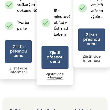
veškerých
v místě
dokumentů
15-
vašeho
minutový
výběru
Tvorba
obřad v
parte
Ústí nad
Labem
Zjistit
přesnou
cenu
Zjistit
přesnou
Zjistit
cenu
Zjistit více
přesnou
informací
cenu
Zjistit více
informací
Zjistit více
informací