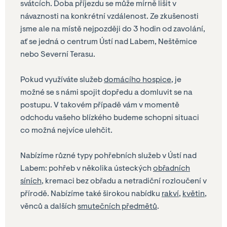
svátcích. Doba příjezdu se může mírně lišit v
návaznosti na konkrétní vzdálenost. Ze zkušenosti
jsme ale na místě nejpozději do 3 hodin od zavolání,
ať se jedná o centrum Ústí nad Labem, Neštěmice
nebo Severní Terasu.
Pokud využíváte služeb
domácího hospice
, je
možné se s námi spojit dopředu a domluvit se na
postupu. V takovém případě vám v momentě
odchodu vašeho blízkého budeme schopni situaci
co možná nejvíce ulehčit.
Nabízíme různé typy pohřebních služeb v Ústí nad
Labem: pohřeb v několika ústeckých
obřadních
síních
, kremaci bez obřadu a netradiční rozloučení v
přírodě. Nabízíme také širokou nabídku
rakví
,
květin
,
věnců a dalších
smutečních předmětů
.