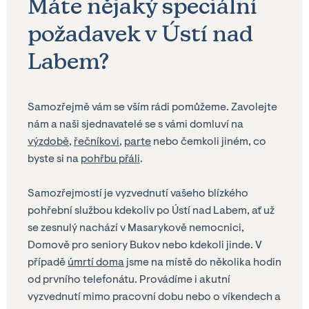
Máte nějaký speciální
požadavek v Ústí nad
Labem?
Samozřejmě vám se vším rádi pomůžeme. Zavolejte
nám a naši sjednavatelé se s vámi domluví na
výzdobě
,
řečníkovi
,
parte
nebo čemkoli jiném, co
byste si na
pohřbu přáli
.
Samozřejmostí je vyzvednutí vašeho blízkého
pohřební službou kdekoliv po Ústí nad Labem, ať už
se zesnulý nachází v Masarykově nemocnici,
Domově pro seniory Bukov nebo kdekoli jinde. V
případě
úmrtí doma
jsme na místě do několika hodin
od prvního telefonátu. Provádíme i akutní
vyzvednutí mimo pracovní dobu nebo o víkendech a