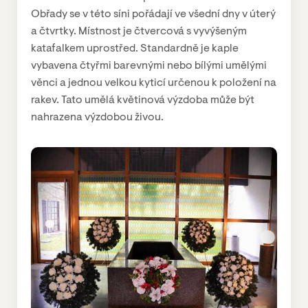
Obřady se v této síni pořádají ve všední dny v úterý
a čtvrtky. Místnost je čtvercová s vyvýšeným
katafalkem uprostřed. Standardně je kaple
vybavena čtyřmi barevnými nebo bílými umělými
věnci a jednou velkou kyticí určenou k položení na
rakev. Tato umělá květinová výzdoba může být
nahrazena výzdobou živou.