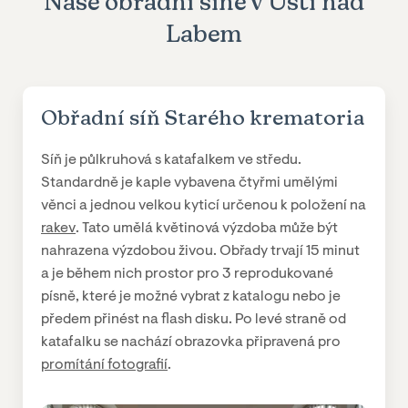
Naše obřadní síně v Ústí nad
Labem
Obřadní síň Starého krematoria
Síň je půlkruhová s katafalkem ve středu.
Standardně je kaple vybavena čtyřmi umělými
věnci a jednou velkou kyticí určenou k položení na
rakev
. Tato umělá květinová výzdoba může být
nahrazena výzdobou živou. Obřady trvají 15 minut
a je během nich prostor pro 3 reprodukované
písně, které je možné vybrat z katalogu nebo je
předem přinést na flash disku. Po levé straně od
katafalku se nachází obrazovka připravená pro
promítání fotografií
.