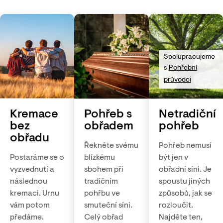
Spolupracujeme
s
Pohřební
průvodci
Kremace
Pohřeb s
Netradiční
bez
obřadem
pohřeb
obřadu
Řekněte svému
Pohřeb nemusí
Postaráme se o
blízkému
být jen v
vyzvednutí a
sbohem při
obřadní síni. Je
následnou
tradičním
spoustu jiných
kremaci. Urnu
pohřbu ve
způsobů, jak se
vám potom
smuteční síni.
rozloučit.
předáme.
Celý obřad
Najděte ten,