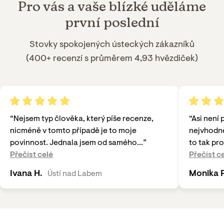
Pro vás a
vaše blízké
uděláme
první poslední
Stovky spokojených
ústeckých
zákazníků
(
400+ recenzí
s průměrem 4,93 hvězdiček)
“
Nejsem typ člověka, který píše recenze,
“
Asi není 
nicméně v tomto případě je to moje
nejvhodně
povinnost. Jednala jsem od samého...
”
to tak pro
Přečíst celé
Přečíst c
Ivana H.
Monika P
Ústí nad Labem