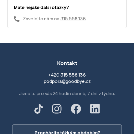
Máte nějaké další otázky?
Zavolejte nám na
315 558 136
Kontakt
+420 315 558 136
podpora@goodbye.cz
Jsme tu pro vás 24 hodin denně, 7 dní v týdnu.
Procházíte těžkým obdobím?