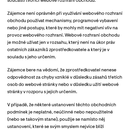
součásti tvořící webové rozhraní obchodu.
Zájemce není oprávněn při využívání webového rozhraní
obchodu používat mechanismy, programové vybavení
nebo jiné postupy, které by mohly mít negativní vliv na
provoz webového rozhraní. Webové rozhraní obchodu
je možné užívat jen v rozsahu, který není na úkor práv
ostatních zákazníků zprostředkovatele a který je v
souladu s jeho určením.
Zájemce bere na vědomí, že zprostředkovatel nenese
odpovědnost za chyby vzniklé v důsledku zásahů třetích
osob do webové stránky nebo v důsledku užití webové
stránky v rozporu s jejich určením.
V případě, že některé ustanovení těchto obchodních
podmínek je neplatné, neúčinné nebo nepoužitelné
(nebo se takovým stane), použije se namísto něj
ustanovení, které se svým smyslem nejvíce blíží