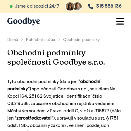
Jsme k dispozici 24/7
315 558 136
Domů
Pohřební služba
Obchodní podmínky
Obchodní podmínky
společnosti Goodbye s.r.o.
Tyto obchodní podmínky (dále jen
"obchodní
podmínky"
) společnosti Goodbye s.r.o., se sídlem Na
Kopci 164, 251 62 Svojetice, identifikační číslo
08319588, zapsané v obchodním rejstříku vedeném
Městským soudem v Praze, oddíl C, vložka 316877 (dále
jen
"zprostředkovatel"
), upravují v souladu s ust. § 1751
odst. 1 Sb., občanský zákoník, ve znění pozdějších