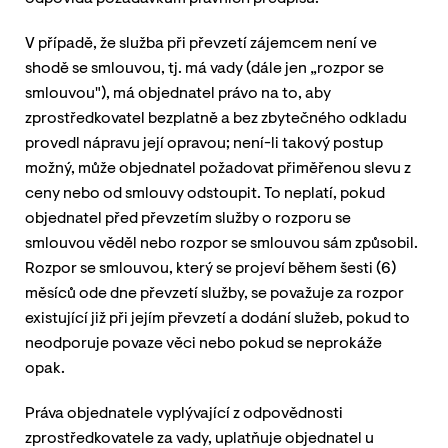
V případě, že služba při převzetí zájemcem není ve
shodě se smlouvou, tj. má vady (dále jen „rozpor se
smlouvou"), má objednatel právo na to, aby
zprostředkovatel bezplatně a bez zbytečného odkladu
provedl nápravu její opravou; není-li takový postup
možný, může objednatel požadovat přiměřenou slevu z
ceny nebo od smlouvy odstoupit. To neplatí, pokud
objednatel před převzetím služby o rozporu se
smlouvou věděl nebo rozpor se smlouvou sám způsobil.
Rozpor se smlouvou, který se projeví během šesti (6)
měsíců ode dne převzetí služby, se považuje za rozpor
existující již při jejím převzetí a dodání služeb, pokud to
neodporuje povaze věci nebo pokud se neprokáže
opak.
Práva objednatele vyplývající z odpovědnosti
zprostředkovatele za vady, uplatňuje objednatel u