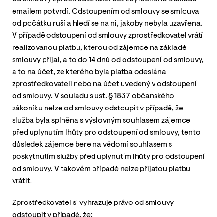
emailem potvrdí. Odstoupením od smlouvy se smlouva
od počátku ruší a hledí se na ni, jakoby nebyla uzavřena.
V případě odstoupení od smlouvy zprostředkovatel vrátí
realizovanou platbu, kterou od zájemce na základě
smlouvy přijal, a to do 14 dnů od odstoupení od smlouvy,
a to na účet, ze kterého byla platba odeslána
zprostředkovateli nebo na účet uvedený v odstoupení
od smlouvy. V souladu s ust. § 1837 občanského
zákoníku nelze od smlouvy odstoupit v případě, že
služba byla splněna s výslovným souhlasem zájemce
před uplynutím lhůty pro odstoupení od smlouvy, tento
důsledek zájemce bere na vědomí souhlasem s
poskytnutím služby před uplynutím lhůty pro odstoupení
od smlouvy. V takovém případě nelze přijatou platbu
vrátit.
Zprostředkovatel si vyhrazuje právo od smlouvy
odstoupit v případě, že: