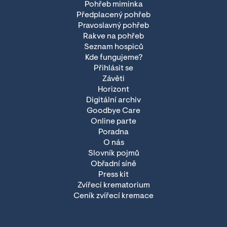
Pohřeb miminka
Předplacený pohřeb
Pravoslavný pohřeb
Rakve na pohřeb
Seznam hospiců
Kde fungujeme?
Přihlásit se
Závěti
Horizont
Digitální archiv
Goodbye Care
Online parte
Poradna
O nás
Slovník pojmů
Obřadní síně
Press kit
Zvířecí krematorium
Ceník zvířecí kremace