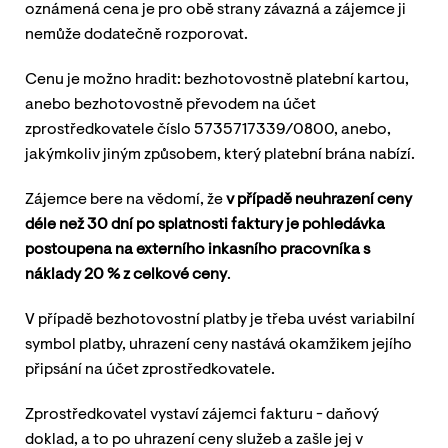
oznámená cena je pro obě strany závazná a zájemce ji
nemůže dodatečně rozporovat.
Cenu je možno hradit: bezhotovostně platební kartou,
anebo bezhotovostně převodem na účet
zprostředkovatele číslo 5735717339/0800, anebo,
jakýmkoliv jiným způsobem, který platební brána nabízí.
Zájemce bere na vědomí, že
v případě neuhrazení ceny
déle než 30 dní po splatnosti faktury je pohledávka
postoupena na externího inkasního pracovníka s
náklady 20 % z celkové ceny
.
V případě bezhotovostní platby je třeba uvést variabilní
symbol platby, uhrazení ceny nastává okamžikem jejího
připsání na účet zprostředkovatele.
Zprostředkovatel vystaví zájemci fakturu - daňový
doklad, a to po uhrazení ceny služeb a zašle jej v