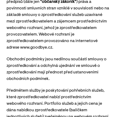
předpisů (dále jen
"občanský zákoník"
) práva a
povinnosti smluvních stran vzniklé v souvislosti nebo na
základě smlouvy o zprostředkování služeb uzavírané
mezi zprostředkovatelem a zájemcem prostřednictvím
webového rozhraní, jehož je zprostředkovatelem
provozovatelem. Webové rozhraní je
zprostředkovatelem provozováno na internetové
adrese www.goodbye.cz.
Obchodní podmínky jsou nedílnou součástí smlouvy o
zprostředkování a odchylná ujednání ve smlouvě o
zprostředkování mají přednost před ustanoveními
obchodních podmínek.
Předmětem služby je poskytování pohřebních služeb,
které zprostředkovatel nabízí prostřednictvím
webového rozhraní. Portfolio služeb a jejich cena je
dána nabídkou zprostředkovatele (balíčkem
jednotlivých služeb) zveřejněnou na webovém rozhraní