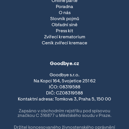
Online parte
Poradna
O nás
Slovník pojmů
Obřadní síně
Press kit
Zvířecí krematorium
Ceník zvířecí kremace
Goodbye.cz
Goodbye s.r.o.
Na Kopci 164, Svojetice 251 62
IČO: 08319588
DIČ: CZ08319588
Kontaktní adresa: Tomkova 3, Praha 5, 150 00
Zapsáno v obchodním rejstříku pod spisovou
značkou C 316877 u Městského soudu v Praze.
Držitel koncesovaného živnostenského oprávnění