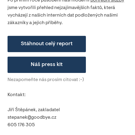
Po prvním roce působení naší moderní
pohřební služby
jsme vytvořili přehled nejzajímavějších faktů, která
vycházejí z našich interních dat podložených našimi
zákazníky a jejich příběhy.
Stáhnout celý report
Náš press kit
Nezapomeňte nás prosím citovat :-)
Kontakt:
Jiří Štěpánek, zakladatel
stepanek@goodbye.cz
605 176 305