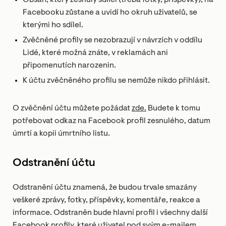
Facebooku zůstane a uvidí ho okruh uživatelů, se
kterými ho sdílel.
Zvěčněné profily se nezobrazují v návrzích v oddílu
Lidé, které možná znáte, v reklamách ani
připomenutích narozenin.
K účtu zvěčněného profilu se nemůže nikdo přihlásit.
O zvěčnění účtu můžete požádat
zde.
Budete k tomu
potřebovat odkaz na Facebook profil zesnulého, datum
úmrtí a kopii úmrtního listu.
Odstranění účtu
Odstranění účtu znamená, že budou trvale smazány
veškeré zprávy, fotky, příspěvky, komentáře, reakce a
informace. Odstraněn bude hlavní profil i všechny další
Facebook profily, které uživatel pod svým e-mailem