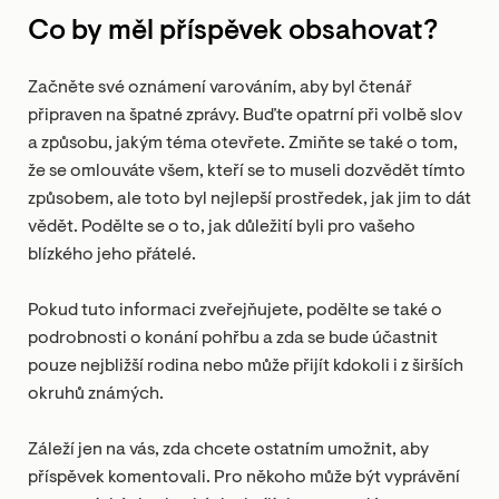
Co by měl příspěvek obsahovat?
Začněte své oznámení varováním, aby byl čtenář
připraven na špatné zprávy. Buďte opatrní při volbě slov
a způsobu, jakým téma otevřete. Zmiňte se také o tom,
že se omlouváte všem, kteří se to museli dozvědět tímto
způsobem, ale toto byl nejlepší prostředek, jak jim to dát
vědět. Podělte se o to, jak důležití byli pro vašeho
blízkého jeho přátelé.
Pokud tuto informaci zveřejňujete, podělte se také o
podrobnosti o konání pohřbu a zda se bude účastnit
pouze nejbližší rodina nebo může přijít kdokoli i z širších
okruhů známých.
Záleží jen na vás, zda chcete ostatním umožnit, aby
příspěvek komentovali. Pro někoho může být vyprávění