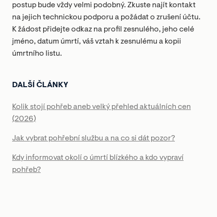
postup bude vždy velmi podobný. Zkuste najít kontakt
na jejich technickou podporu a požádat o zrušení účtu.
K žádost přidejte odkaz na profil zesnulého, jeho celé
jméno, datum úmrtí, váš vztah k zesnulému a kopii
úmrtního listu.
DALŠÍ ČLÁNKY
Kolik stojí pohřeb aneb velký přehled aktuálních cen
(2026)
Jak vybrat pohřební službu a na co si dát pozor?
Kdy informovat okolí o úmrtí blízkého a kdo vypraví
pohřeb?