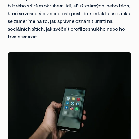
blízkého s širším okruhem lidí, ať už známých, nebo těch,
kteří se zesnulým v minulosti přišli do kontaktu. V článku
se zaměříme na to, jak správně oznámit úmrtí na
sociálních sítích, jak zvěčnit profil zesnulého nebo ho
trvale smazat.