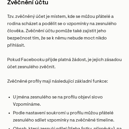
Zvěčnění účtu
Tzv. zvěčněný účet je místem, kde se můžou přátelé a
rodina scházet a podělit se o vzpomínky na zesnulého
člověka. Zvěčnění účtu pomůže také zajistit jeho
bezpečnost tím, že se k němu nebude moct nikdo
přihlásit.
Pokud Facebooku přijde platná žádost, je jejich zásadou
účet zesnulého zvěčnit.
Zvěčněné profily mají následující základní funkce:
U jména zesnulého se na profilu objeví slovo
Vzpomínáme.
Podle nastavení soukromí u profilu můžou přátelé
zesnulého sdílet vzpomínky na zvěčněné timeline.
Obsah, který zesnulý sdílel (třeba fotky, příspěvky), na