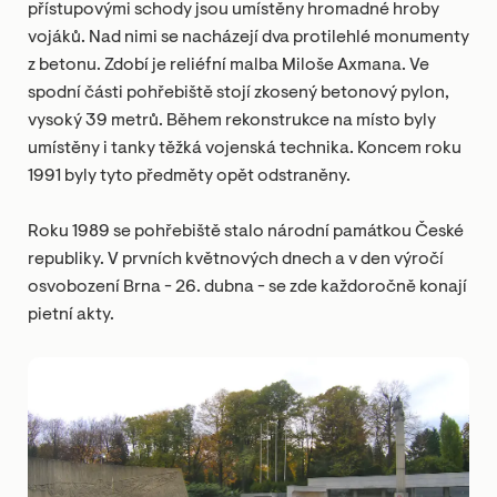
přístupovými schody jsou umístěny hromadné hroby
vojáků. Nad nimi se nacházejí dva protilehlé monumenty
z betonu. Zdobí je reliéfní malba Miloše Axmana. Ve
spodní části pohřebiště stojí zkosený betonový pylon,
vysoký 39 metrů. Během rekonstrukce na místo byly
umístěny i tanky těžká vojenská technika. Koncem roku
1991 byly tyto předměty opět odstraněny.
Roku 1989 se pohřebiště stalo národní památkou České
republiky. V prvních květnových dnech a v den výročí
osvobození Brna - 26. dubna - se zde každoročně konají
pietní akty.