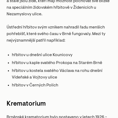
a stále jsou židé, kteří mají možnost pochovat své blízké
na speciálním židovském hřbitově v Židenicích u
Nezamyslovy ulice.
Ústřední hřbitov svým vznikem nahradil řadu menších
pohřebišť, které svého času v Brně fungovaly. Mezi ty
nejvýznamnější patřil například:
hřbitov u dnešní ulice Kounicovy
hřbitov u kaple svatého Prokopa na Starém Brně
hřbitov u kostela svatého Václava na rohu dnešní
Vídeňské a Vojtovy ulice
hřbitov v Černých Polích
Krematorium
Brněnské krematorium bylo postaveno v letech 1926 -