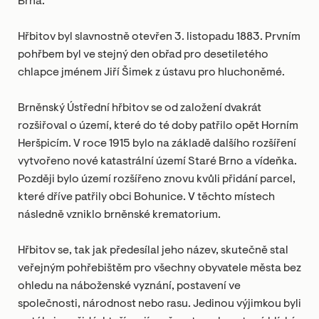
Brna.
Hřbitov byl slavnostně otevřen 3. listopadu 1883. Prvním
pohřbem byl ve stejný den obřad pro desetiletého
chlapce jménem Jiří Šimek z ústavu pro hluchoněmé.
Brněnský Ústřední hřbitov se od založení dvakrát
rozšiřoval o území, které do té doby patřilo opět Horním
Heršpicím. V roce 1915 bylo na základě dalšího rozšíření
vytvořeno nové katastrální území Staré Brno a vídeňka.
Později bylo území rozšířeno znovu kvůli přidání parcel,
které dříve patřily obci Bohunice. V těchto místech
následně vzniklo brněnské krematorium.
Hřbitov se, tak jak předesílal jeho název, skutečně stal
veřejným pohřebištěm pro všechny obyvatele města bez
ohledu na náboženské vyznání, postavení ve
společnosti, národnost nebo rasu. Jedinou výjimkou byli