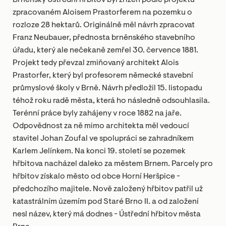
Brněnský Ústřední hřbitov byl zřízen podle projektu
zpracovaném Aloisem Prastorferem na pozemku o
rozloze 28 hektarů. Originálně měl návrh zpracovat
Franz Neubauer, přednosta brněnského stavebního
úřadu, který ale nečekaně zemřel 30. července 1881.
Projekt tedy převzal zmiňovaný architekt Alois
Prastorfer, který byl profesorem německé stavební
průmyslové školy v Brně. Návrh předložil 15. listopadu
téhož roku radě města, která ho následně odsouhlasila.
Terénní práce byly zahájeny v roce 1882 na jaře.
Odpovědnost za ně mimo architekta měl vedoucí
stavitel Johan Zoufal ve spolupráci se zahradníkem
Karlem Jelínkem. Na konci 19. století se pozemek
hřbitova nacházel daleko za městem Brnem. Parcely pro
hřbitov získalo město od obce Horní Heršpice -
předchozího majitele. Nově založený hřbitov patřil už
katastrálním územím pod Staré Brno II. a od založení
nesl název, který má dodnes - Ústřední hřbitov města