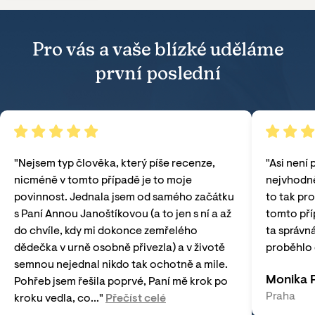
Pro vás a vaše blízké uděláme
první poslední
"
Nejsem typ člověka, který píše recenze,
"
Asi není 
nicméně v tomto případě je to moje
nejvhodně
povinnost. Jednala jsem od samého začátku
to tak pro
s Paní Annou Janoštíkovou (a to jen s ní a až
tomto pří
do chvíle, kdy mi dokonce zemřelého
ta správná
dědečka v urně osobně přivezla) a v životě
proběhlo 
semnou nejednal nikdo tak ochotně a mile.
Monika P
Pohřeb jsem řešila poprvé, Paní mě krok po
Praha
kroku vedla, co...
"
Přečíst celé