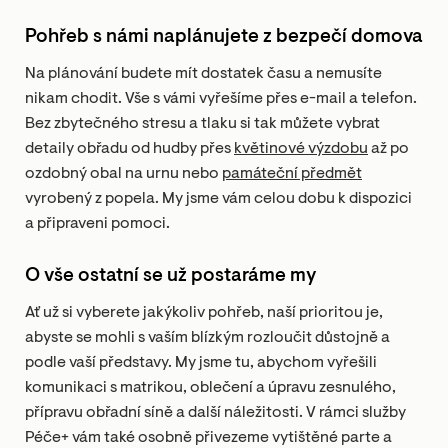
Pohřeb s námi naplánujete z bezpečí domova
Na plánování budete mít dostatek času a nemusíte
nikam chodit. Vše s vámi vyřešíme přes e-mail a telefon.
Bez zbytečného stresu a tlaku si tak můžete vybrat
detaily obřadu od hudby přes
květinové výzdobu
až po
ozdobný obal na urnu nebo
památeční předmět
vyrobený z popela. My jsme vám celou dobu k dispozici
a připraveni pomoci.
O vše ostatní se už postaráme my
Ať už si vyberete jakýkoliv pohřeb, naší prioritou je,
abyste se mohli s vaším blízkým rozloučit důstojně a
podle vaší představy. My jsme tu, abychom vyřešili
komunikaci s matrikou, oblečení a úpravu zesnulého,
přípravu obřadní síně a další náležitosti. V rámci služby
Péče+ vám také osobně přivezeme vytištěné parte a