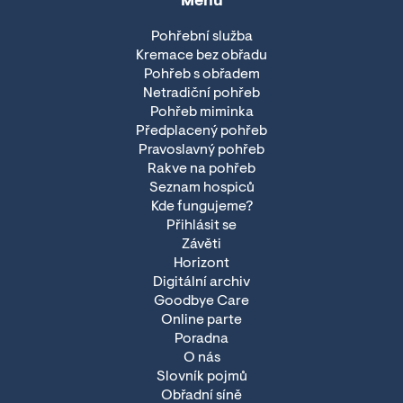
Menu
Pohřební služba
Kremace bez obřadu
Pohřeb s obřadem
Netradiční pohřeb
Pohřeb miminka
Předplacený pohřeb
Pravoslavný pohřeb
Rakve na pohřeb
Seznam hospiců
Kde fungujeme?
Přihlásit se
Závěti
Horizont
Digitální archiv
Goodbye Care
Online parte
Poradna
O nás
Slovník pojmů
Obřadní síně