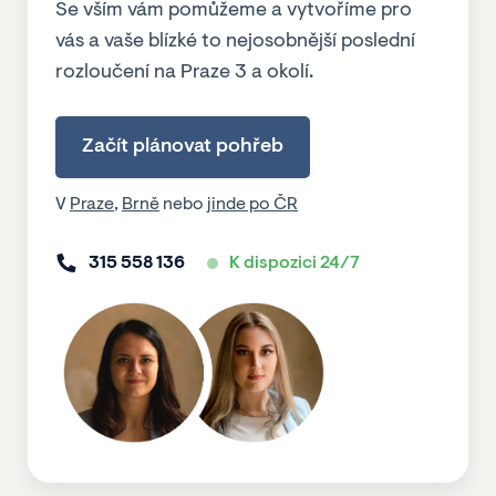
Se vším vám pomůžeme a vytvoříme pro
vás a vaše blízké to nejosobnější poslední
rozloučení na Praze 3 a okolí.
Začít plánovat pohřeb
V
Praze
,
Brně
nebo
jinde po ČR
315 558 136
K dispozici 24/7