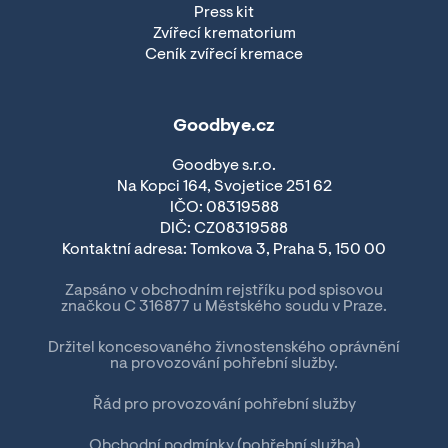
Press kit
Zvířecí krematorium
Ceník zvířecí kremace
Goodbye.cz
Goodbye s.r.o.
Na Kopci 164, Svojetice 251 62
IČO: 08319588
DIČ: CZ08319588
Kontaktní adresa: Tomkova 3, Praha 5, 150 00
Zapsáno v obchodním rejstříku pod spisovou
značkou C 316877 u Městského soudu v Praze.
Držitel koncesovaného živnostenského oprávnění
na provozování pohřební služby.
Řád pro provozování pohřební služby
Obchodní podmínky (pohřební služba)