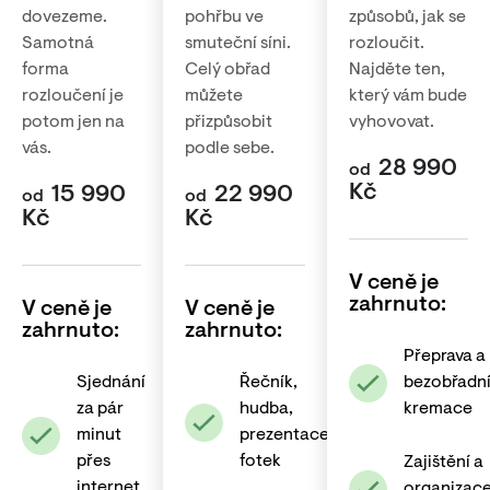
dovezeme.
pohřbu ve
způsobů, jak se
Samotná
smuteční síni.
rozloučit.
forma
Celý obřad
Najděte ten,
rozloučení je
můžete
který vám bude
potom jen na
přizpůsobit
vyhovovat.
vás.
podle sebe.
28 990
od
Kč
15 990
22 990
od
od
Kč
Kč
V ceně je
zahrnuto:
V ceně je
V ceně je
zahrnuto:
zahrnuto:
Přeprava a
Sjednání
Řečník,
bezobřadn
za pár
hudba,
kremace
minut
prezentace
přes
fotek
Zajištění a
internet
organizac