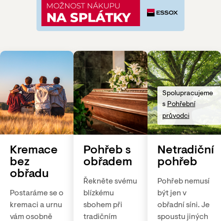
Spolupracujeme
s
Pohřební
průvodci
Kremace
Pohřeb s
Netradiční
bez
obřadem
pohřeb
obřadu
Řekněte svému
Pohřeb nemusí
Postaráme se o
blízkému
být jen v
kremaci a urnu
sbohem při
obřadní síni. Je
vám osobně
tradičním
spoustu jiných