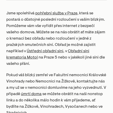
Jsme spolehlivá
pohřební služba v Praze
, která se
postará o důstojné poslední rozloučení s vaším blízkým.
Pomůžeme vám vše vyřídit přes internet z bezpečí
vašeho domova. Můžete se na nás obrátit ať máte zájem
o kremaci bez obřadu nebo rozloučení v jedné z
pražských smutečních síní. Obřad je možné zajistit
například v
Ústřední obřadní síni
, v
Obřadní síni
krematoria Motol
na Praze 5 nebo v jakékoli jiné síni dle
vašeho přání.
Pokud váš blízký zemřel ve Fakultní nemocnici Královské
Vinohrady nebo Nemocnici na Žižkově, kontaktujte nás
a my už se v nemocnici domluvíme na jeho vyzvednutí. V
případě
úmrtí doma
se můžete obrátit na naši nonstop
linku a do několika málo hodin k vám přijedeme, ať
bydlíte na Žižkově, Vinohradech, Vysočanech nebo ve