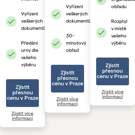
Vyřízení
obřadu
Vyřízení
veškerých
veškerých
dokumentů
Rozptyl
dokumentů
v místě
30-
vašeho
Předání
minutový
výběru
urny dle
obřad
vašeho
výběru
Zjistit
přesnou
Zjistit
cenu v Praze
přesnou
cenu v Praze
Zjistit
Zjistit více
přesnou
informací
cenu v Praze
Zjistit více
informací
Zjistit více
informací