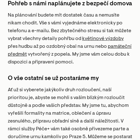
Pohřeb s námi naplánujete z bezpečí domova
Na plánování budete mít dostatek času a nemusíte
nikam chodit. Vše s vámi vyjednáme elektronicky po
telefonu a e-mailu. Bez zbytečného stresu si tak můžete
vybrat všechny detaily pohřbu od
květinové výzdoby
přes hudbu až po ozdobný obal na urnu nebo
památeční
předmět
vytvořený z popela. My jsme vám celou dobu k
dispozici a připraveni pomoci.
O vše ostatní se už postaráme my
Ať už si vyberete jakýkoliv druh rozloučení, naší
prioritou je, abyste se mohli s vaším blízkým rozloučit
důstojně a podle vašich představ. My jsme tu, abychom
vyřešili formality na matrice, oblečení a úpravu
zesnulého, přípravu obřadní síně a další náležitosti. V
rámci služby Péče+ vám také osobně přivezeme parte a
doručíme urnu kamkoliv po Praze 5. Můžeme se postarat