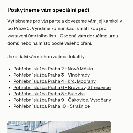
Poskytneme vám speciální péči
Vytiskneme pro vás parte a dovezeme vám jej kamkoliv
po Praze 5. Vyřídíme komunikaci s matrikou pro
vystavení
úmrtního listu
. Osobně vám doručíme urnu
domů nebo na místo podle vašeho přání.
Jako další vás mohou zajímat lokality:
Pohřební služba Praha 2 - Nové Město
Pohřební služba Praha 3 - Vinohrady
Pohřební služba Praha 4 - Krč, Modřany
Pohřební služba Praha 6 - Břevnov, Střešovice
Pohřební služba Praha 8 - Bulovka
Pohřební služba Praha 9 - Čakovice, Vysočany
Pohřební služba Praha 10 - Strašnice