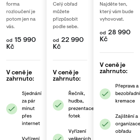
forma
Celý obřad
Najděte ten,
rozloučení je
můžete
který vám bude
potom jen na
přizpůsobit
vyhovovat.
vás.
podle sebe.
28 990
od
Kč
15 990
22 990
od
od
Kč
Kč
V ceně je
zahrnuto:
V ceně je
V ceně je
zahrnuto:
zahrnuto:
Přeprava a
Sjednání
Řečník,
bezobřadn
za pár
hudba,
kremace
minut
prezentace
přes
fotek
Zajištění a
internet
organizac
Vyřízení
obřadu
Vyřízení
veškerých