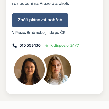
rozloučení na Praze 5 a okolí.
Začít plánovat pohřeb
V
Praze
,
Brně
nebo
jinde po ČR
315 558 136
K dispozici 24/7