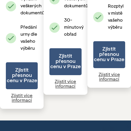
veškerých
dokumentů
Rozptyl
dokumentů
v místě
30-
vašeho
Předání
minutový
výběru
urny dle
obřad
vašeho
výběru
Zjistit
přesnou
Zjistit
cenu v Praze
přesnou
cenu v Praze
Zjistit
Zjistit více
přesnou
informací
cenu v Praze
Zjistit více
informací
Zjistit více
informací