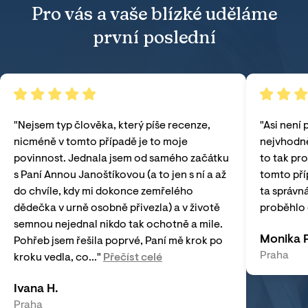
Pro vás a vaše blízké uděláme
první poslední
"
Nejsem typ člověka, který píše recenze,
"
Asi není 
nicméně v tomto případě je to moje
nejvhodně
povinnost. Jednala jsem od samého začátku
to tak pro
s Paní Annou Janoštíkovou (a to jen s ní a až
tomto pří
do chvíle, kdy mi dokonce zemřelého
ta správná
dědečka v urně osobně přivezla) a v životě
proběhlo 
semnou nejednal nikdo tak ochotně a mile.
Monika P
Pohřeb jsem řešila poprvé, Paní mě krok po
Praha
kroku vedla, co...
"
Přečíst celé
Ivana H.
Praha