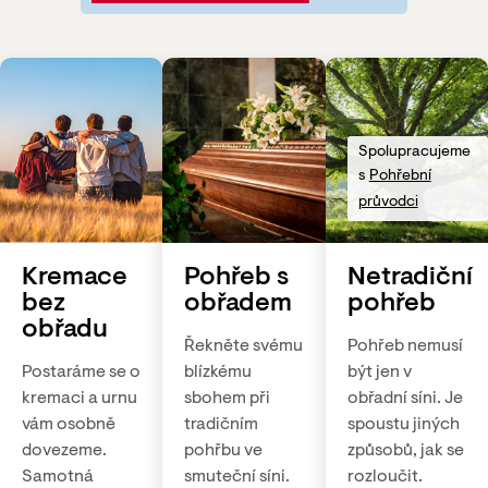
Spolupracujeme
s
Pohřební
průvodci
Kremace
Pohřeb s
Netradiční
bez
obřadem
pohřeb
obřadu
Řekněte svému
Pohřeb nemusí
Postaráme se o
blízkému
být jen v
kremaci a urnu
sbohem při
obřadní síni. Je
vám osobně
tradičním
spoustu jiných
dovezeme.
pohřbu ve
způsobů, jak se
Samotná
smuteční síni.
rozloučit.