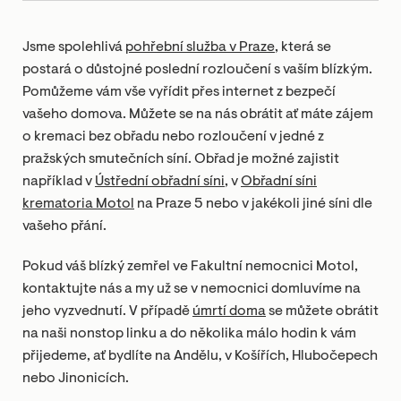
Jsme spolehlivá
pohřební služba v Praze
, která se
postará o důstojné poslední rozloučení s vaším blízkým.
Pomůžeme vám vše vyřídit přes internet z bezpečí
vašeho domova. Můžete se na nás obrátit ať máte zájem
o kremaci bez obřadu nebo rozloučení v jedné z
pražských smutečních síní. Obřad je možné zajistit
například v
Ústřední obřadní síni
, v
Obřadní síni
krematoria Motol
na Praze 5 nebo v jakékoli jiné síni dle
vašeho přání.
Pokud váš blízký zemřel ve Fakultní nemocnici Motol,
kontaktujte nás a my už se v nemocnici domluvíme na
jeho vyzvednutí. V případě
úmrtí doma
se můžete obrátit
na naši nonstop linku a do několika málo hodin k vám
přijedeme, ať bydlíte na Andělu, v Košířích, Hlubočepech
nebo Jinonicích.