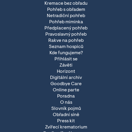
Kremace bez obřadu
Pohřeb s obřadem
Netradiční pohřeb
Pohřeb miminka
Předplacený pohřeb
Pravoslavný pohřeb
Rakve na pohřeb
Seznam hospiců
Kde fungujeme?
Přihlásit se
Závěti
Horizont
Digitální archiv
Goodbye Care
Online parte
Poradna
O nás
Slovník pojmů
Obřadní síně
Press kit
Zvířecí krematorium